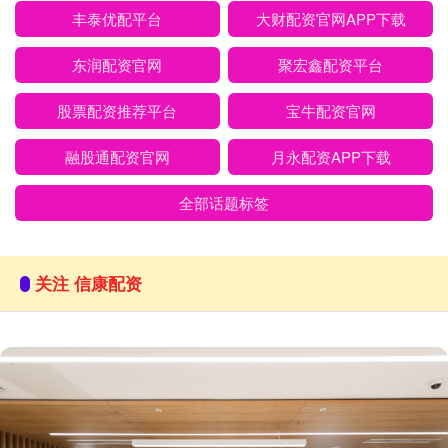
丰泰优配平台
大财配资官网APP下载
东润配资官网
聚宏鑫配资平台
股票配资推荐平台
宝牛配资官网
融股通配资官网
月永配资APP下载
全部话题标签
关注 信康配资