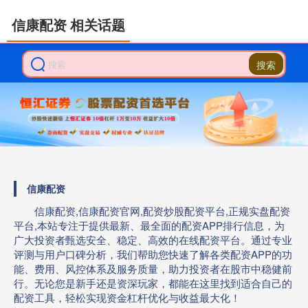
信康配资 相关话题
搜索
信康配资
信康配资,信康配资官网,配资炒股配资平台,正规实盘配资
平台,本站专注于提供最新、最全面的配资APP排行信息，为
广大投资者甄选安全、稳定、高效的在线配资平台。通过专业
评测与用户口碑分析，我们帮助您快速了解各类配资APP的功
能、费用、风控体系及服务质量，助力投资者在股市中稳健前
行。无论您是新手还是资深玩家，都能在这里找到适合自己的
配资工具，轻松实现资金杠杆优化与收益最大化！