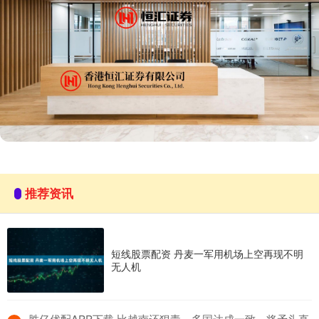
推荐资讯
短线股票配资 丹麦一军用机场上空再现不明
无人机
​胜亿优配APP下载 比越南还狠毒，多国达成一致，将矛头直