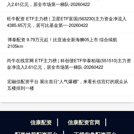
入2.61亿元，居全市场第一梯队-20260422
旺牛配资 ETF主力榜 | 卫星ETF富国(563230)主力资金净流入
4385.65万元，居可比基金第一-20260422
博泰配资 9.79万元起！比亚迪全新海狮05上市 综合续航
2105km
尚牛在线官网 ETF主力榜 | 科创债ETF华泰柏瑞(551510)主力资
金净流入2.61亿元，居全市场第一梯队-20260422
宏融信配资平台 展出首日“人气爆棚”，来看长信宫灯的观众从
五楼排到一楼
信康配资
信康配资官网