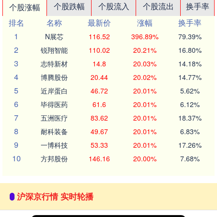
个股跌幅
个股流入
个股流出
换手率
个股涨幅
排名
名称
最新价
涨幅
换手率
1
N展芯
116.52
396.89%
79.39%
2
锐翔智能
110.02
20.21%
16.80%
3
志特新材
14.8
20.03%
14.18%
4
博腾股份
20.44
20.02%
14.77%
5
近岸蛋白
46.72
20.01%
5.62%
6
毕得医药
61.6
20.01%
6.12%
7
五洲医疗
83.62
20.01%
18.37%
8
耐科装备
49.67
20.01%
6.83%
9
一博科技
53.33
20.01%
17.26%
10
方邦股份
146.16
20.00%
7.68%
沪深京行情 实时轮播