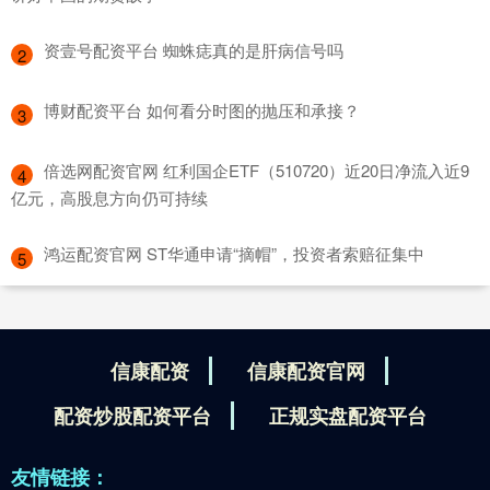
​资壹号配资平台 蜘蛛痣真的是肝病信号吗
2
​博财配资平台 如何看分时图的抛压和承接？
3
​倍选网配资官网 红利国企ETF（510720）近20日净流入近9
4
亿元，高股息方向仍可持续
​鸿运配资官网 ST华通申请“摘帽”，投资者索赔征集中
5
信康配资
信康配资官网
配资炒股配资平台
正规实盘配资平台
友情链接：