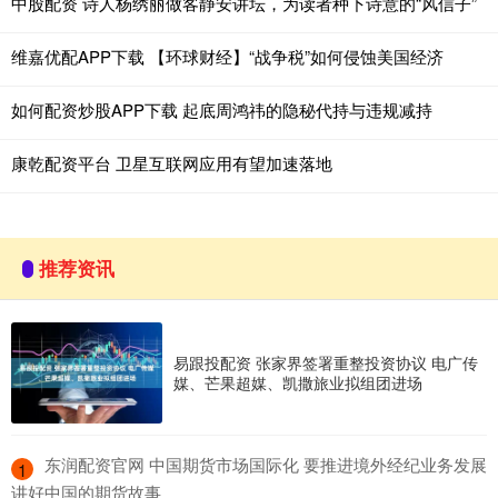
中股配资 诗人杨绣丽做客静安讲坛，为读者种下诗意的“风信子”
维嘉优配APP下载 【环球财经】“战争税”如何侵蚀美国经济
如何配资炒股APP下载 起底周鸿祎的隐秘代持与违规减持
康乾配资平台 卫星互联网应用有望加速落地
推荐资讯
易跟投配资 张家界签署重整投资协议 电广传
媒、芒果超媒、凯撒旅业拟组团进场
​东润配资官网 中国期货市场国际化 要推进境外经纪业务发展
1
讲好中国的期货故事